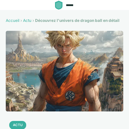
Accueil
›
Actu
›
Découvrez l'univers de dragon ball en détail
ACTU