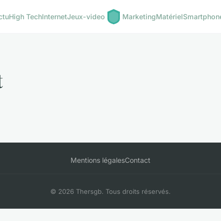
ctu
High Tech
Internet
Jeux-video
Marketing
Matériel
Smartphon
t
Mentions légales
Contact
© 2026 Thersgb. Tous droits réservés.