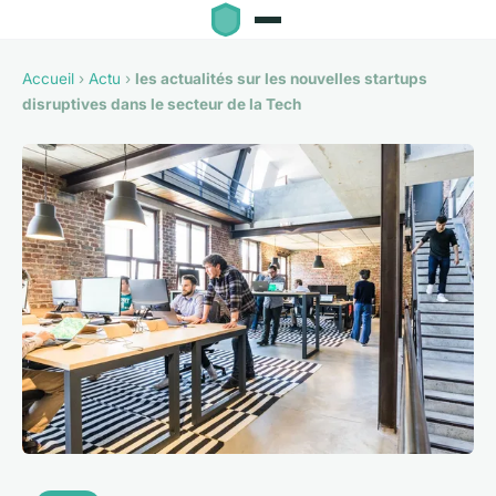
Accueil
›
Actu
›
les actualités sur les nouvelles startups
disruptives dans le secteur de la Tech