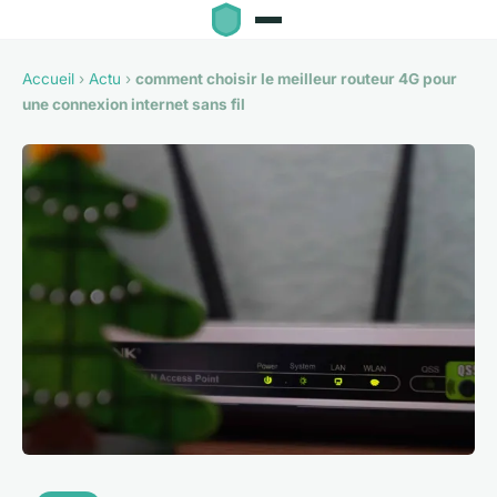
Accueil
›
Actu
›
comment choisir le meilleur routeur 4G pour
une connexion internet sans fil