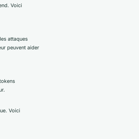
end. Voici
es attaques
teur peuvent aider
tokens
ur.
ue. Voici