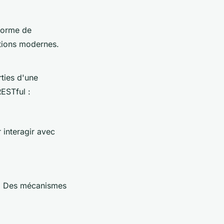
forme de
ations modernes.
ties d'une
ESTful :
 interagir avec
PIs. Des mécanismes