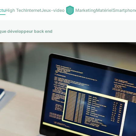
ctu
High Tech
Internet
Jeux-video
Marketing
Matériel
Smartphon
t que développeur back end