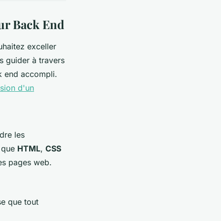
ur Back End
haitez exceller
s guider à travers
k end accompli.
ssion d'un
dre les
s que
HTML
,
CSS
 des pages web.
se que tout