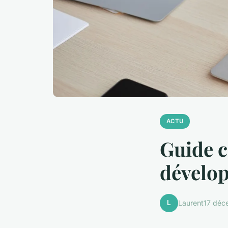
ACTU
Guide c
dévelo
L
Laurent
17 déc