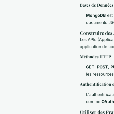
Bases de Donnée
MongoDB
est
documents JSON
Construire des
Les APIs (Applica
application de co
Méthodes HTTP
GET
,
POST
,
P
les ressources
Authentification e
L'authentifica
comme
OAuth
Utiliser des Fr