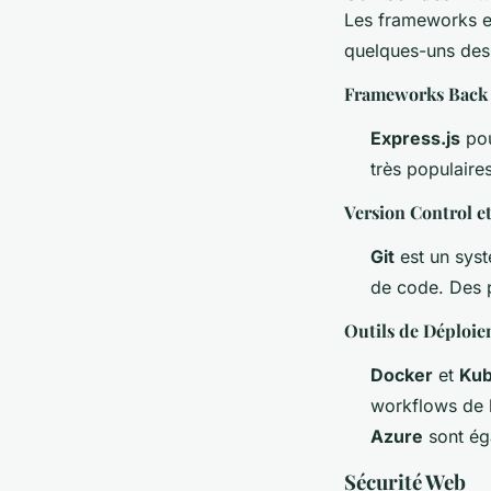
Les frameworks et
quelques-uns des 
Frameworks Back
Express.js
pou
très populaires
Version Control e
Git
est un syst
de code. Des
Outils de Déploi
Docker
et
Kub
workflows de 
Azure
sont éga
Sécurité Web