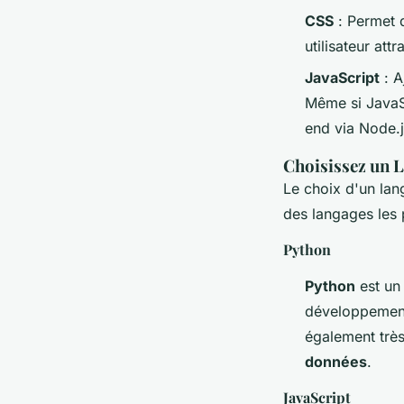
CSS
: Permet d
utilisateur att
JavaScript
: A
Même si JavaSc
end via Node.j
Choisissez un 
Le choix d'un lan
des langages les p
Python
Python
est un 
développemen
également très
données
.
JavaScript