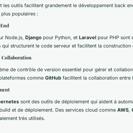
 les outils facilitent grandement le développement back en
plus populaires :
 End
r Node.js,
Django
pour Python, et
Laravel
pour PHP sont 
 qui structurent le code serveur et facilitent la construction 
t Collaboration
ème de contrôle de version essentiel pour gérer et collabore
 plateformes comme
GitHub
facilitent la collaboration entre
ement
ernetes
sont des outils de déploiement qui aident à automa
build et de déploiement. Des services cloud comme
AWS
,
lement très utilisés.