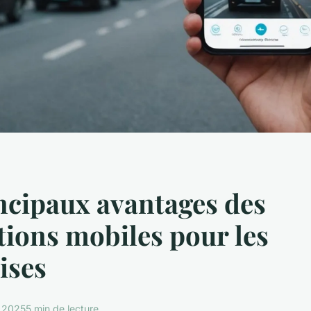
ncipaux avantages des
tions mobiles pour les
ises
r 2025
5 min de lecture