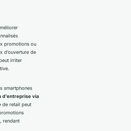
améliorer
nnalisés
aux promotions ou
ux d’ouverture de
eut irriter
tive.
des smartphones
d'entreprise via
 de retail peut
 promotions
s, rendant