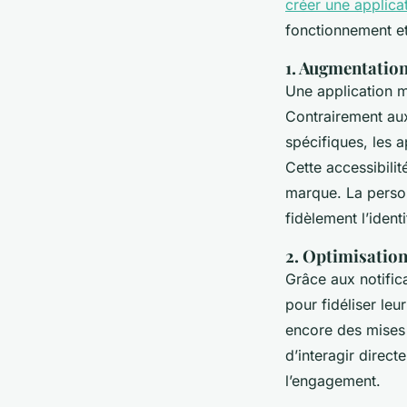
créer une applica
fonctionnement et 
1. Augmentation d
Une application m
Contrairement aux
spécifiques, les a
Cette accessibilité
marque. La person
fidèlement l’ident
2. Optimisation 
Grâce aux notific
pour fidéliser leu
encore des mises à
d’interagir direct
l’engagement.