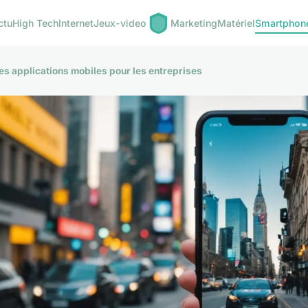
ctu
High Tech
Internet
Jeux-video
Marketing
Matériel
Smartphon
s applications mobiles pour les entreprises