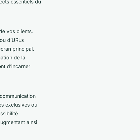
ects essentiels du
de vos clients.
 ou d’URLs
écran principal.
cation de la
nt d’incarner
de communication
res exclusives ou
ssibilité
 augmentant ainsi