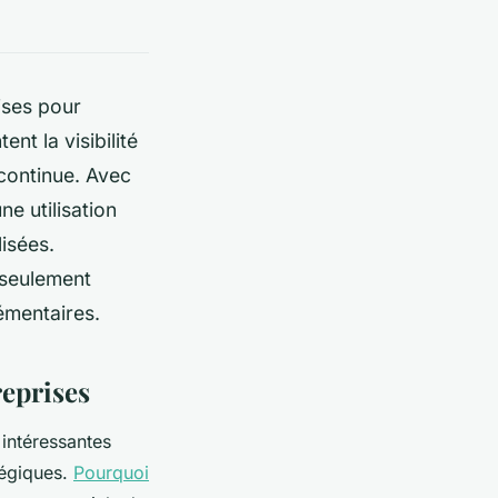
ises pour
nt la visibilité
 continue. Avec
ne utilisation
isées.
 seulement
émentaires.
reprises
intéressantes
tégiques.
Pourquoi