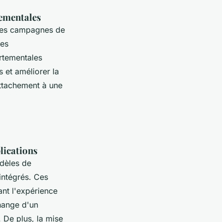
tementales
 des campagnes de
nes
rtementales
 et améliorer la
 attachement à une
lications
dèles de
intégrés. Ces
ant l'expérience
change d'un
. De plus, la mise