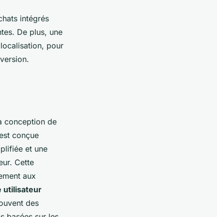
chats intégrés
tes. De plus, une
localisation, pour
version.
la conception de
 est conçue
plifiée et une
eur. Cette
ement aux
 utilisateur
souvent des
s basées sur les