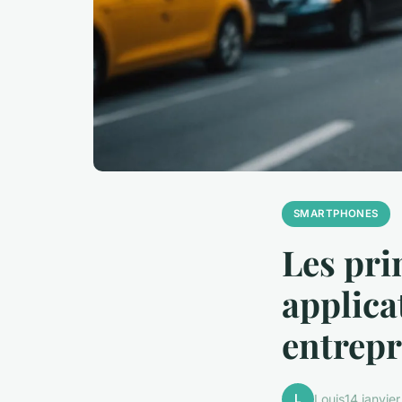
SMARTPHONES
Les pri
applica
entrepr
L
Louis
14 janvie