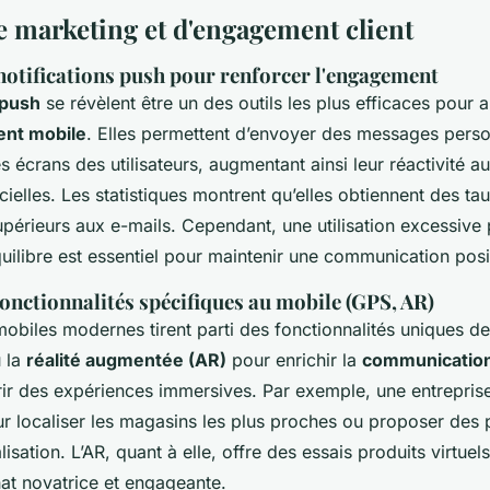
e marketing et d'engagement client
 notifications push pour renforcer l'engagement
 push
se révèlent être un des outils les plus efficaces pour 
ent mobile
. Elles permettent d’envoyer des messages perso
s écrans des utilisateurs, augmentant ainsi leur réactivité 
icielles. Les statistiques montrent qu’elles obtiennent des ta
périeurs aux e-mails. Cependant, une utilisation excessive p
 équilibre est essentiel pour maintenir une communication posi
fonctionnalités spécifiques au mobile (GPS, AR)
mobiles modernes tirent parti des fonctionnalités uniques 
 la
réalité augmentée (AR)
pour enrichir la
communication 
rir des expériences immersives. Par exemple, une entreprise
our localiser les magasins les plus proches ou proposer des
lisation. L’AR, quant à elle, offre des essais produits virtuel
hat novatrice et engageante.