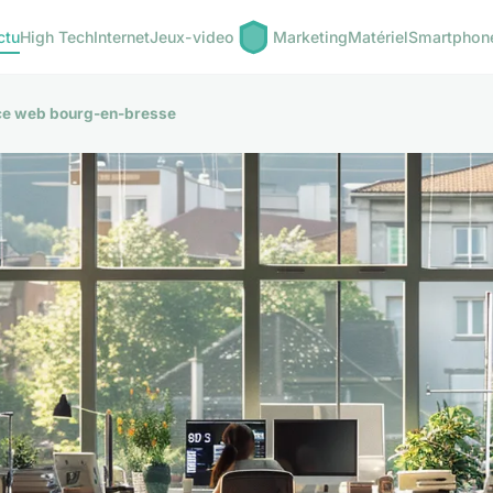
ctu
High Tech
Internet
Jeux-video
Marketing
Matériel
Smartphon
nce web bourg-en-bresse