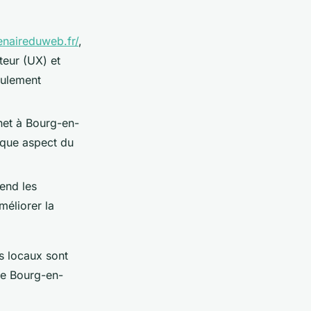
enaireduweb.fr/
,
teur (UX) et
seulement
rnet à Bourg-en-
aque aspect du
end les
méliorer la
s locaux sont
de Bourg-en-