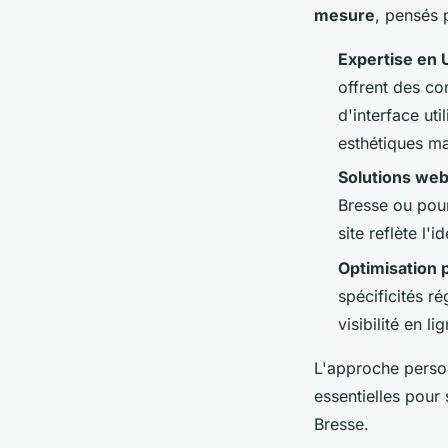
mesure
, pensés 
Expertise en 
offrent des co
d'interface uti
esthétiques ma
Solutions web
Bresse ou pou
site reflète l'i
Optimisation 
spécificités r
visibilité en li
L'approche person
essentielles pou
Bresse.