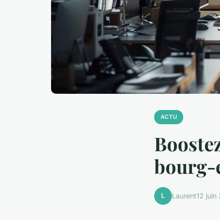
ACTU
Boostez
bourg-
L
Laurent
12 juin