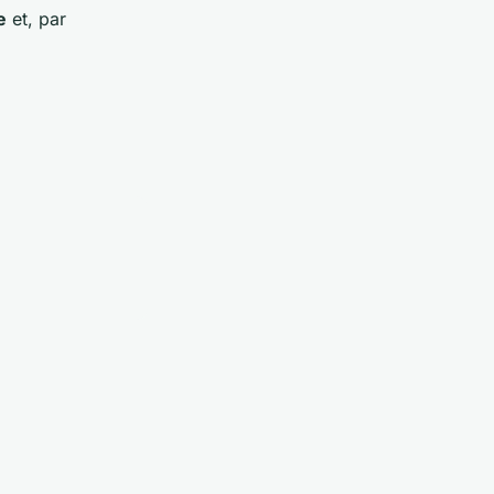
e
et, par