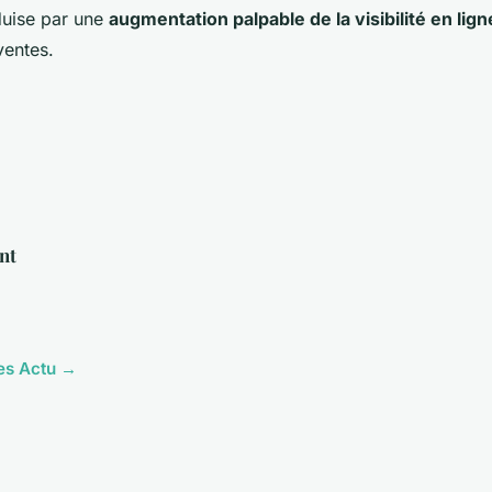
duise par une
augmentation palpable de la visibilité en lign
ventes.
nt
les Actu →