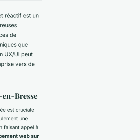
t réactif est un
ireuses
ices de
niques que
n UX/UI peut
eprise vers de
g-en-Bresse
e est cruciale
eulement une
n faisant appel à
ppement web sur