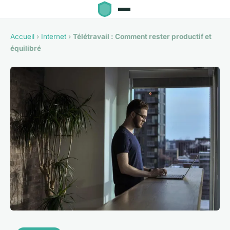
Accueil
›
Internet
›
Télétravail : Comment rester productif et
équilibré